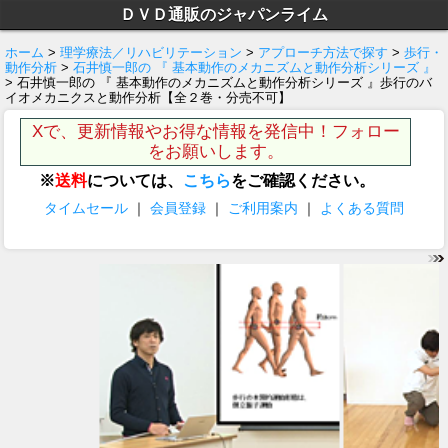
ＤＶＤ通販のジャパンライム
ホーム
>
理学療法／リハビリテーション
>
アプローチ方法で探す
>
歩行・
動作分析
>
石井慎一郎の 『 基本動作のメカニズムと動作分析シリーズ 』
> 石井慎一郎の 『 基本動作のメカニズムと動作分析シリーズ 』歩行のバ
イオメカニクスと動作分析【全２巻・分売不可】
Xで、更新情報やお得な情報を発信中！フォロー
をお願いします。
※
送料
については、
こちら
をご確認ください。
タイムセール
｜
会員登録
｜
ご利用案内
｜
よくある質問