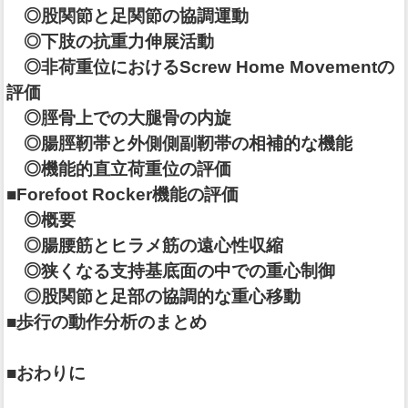
◎股関節と足関節の協調運動
◎下肢の抗重力伸展活動
◎非荷重位におけるScrew Home Movementの
評価
◎脛骨上での大腿骨の内旋
◎腸脛靭帯と外側側副靭帯の相補的な機能
◎機能的直立荷重位の評価
■Forefoot Rocker機能の評価
◎概要
◎腸腰筋とヒラメ筋の遠心性収縮
◎狭くなる支持基底面の中での重心制御
◎股関節と足部の協調的な重心移動
■歩行の動作分析のまとめ
■おわりに