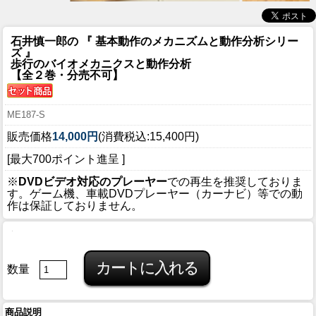
石井慎一郎の 『 基本動作のメカニズムと動作分析シリー
ズ 』
歩行のバイオメカニクスと動作分析
【全２巻・分売不可】
ME187-S
販売価格
14,000円
(消費税込:15,400円)
[最大700ポイント進呈 ]
※
DVDビデオ対応のプレーヤー
での再生を推奨しておりま
す。ゲーム機、車載DVDプレーヤー（カーナビ）等での動
作は保証しておりません。
数量
商品説明