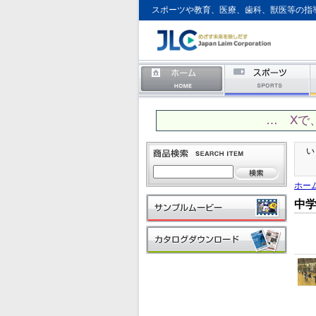
スポーツや教育、医療、歯科、獣医等の指
… Xで
い
ホー
中