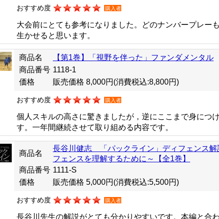
おすすめ度
購入者
大会前にとても参考になりました。どのナンバープレー
生かせると思います。
商品名
【第1巻】「視野を伴った」ファンダメンタル
商品番号
1118-1
価格
販売価格 8,000円
(消費税込:8,800円)
おすすめ度
購入者
個人スキルの高さに驚きましたが，逆にここまで身につ
す。一年間継続させて取り組める内容です。
長谷川健志 「パックライン」ディフェンス解
商品名
フェンスを理解するために～【全1巻】
商品番号
1111-S
価格
販売価格 5,000円
(消費税込:5,500円)
おすすめ度
購入者
長谷川先生の解説がとても分かりやすいです。本編と合