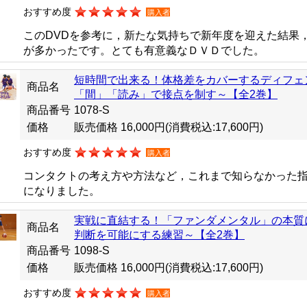
おすすめ度
購入者
このDVDを参考に，新たな気持ちで新年度を迎えた結果
が多かったです。とても有意義なＤＶＤでした。
短時間で出来る！体格差をカバーするディフェ
商品名
「間」「読み」で接点を制す～【全2巻】
商品番号
1078-S
価格
販売価格 16,000円
(消費税込:17,600円)
おすすめ度
購入者
コンタクトの考え方や方法など，これまで知らなかった
になりました。
実戦に直結する！「ファンダメンタル」の本質
商品名
判断を可能にする練習～【全2巻】
商品番号
1098-S
価格
販売価格 16,000円
(消費税込:17,600円)
おすすめ度
購入者