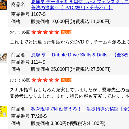
恩塚亨 データ分析を駆使したオフェンスクリニ
商品名
善法の提案～【DVD2枚組・分売不可】
商品番号
1107-S
価格
販売価格 10,000円
(消費税込:11,000円)
おすすめ度
購入者
これまでとは違った角度からのDVDで，チームを創る上
商品名
恩塚 亨 「Dribble Drive Skills & Drills」
商品番号
1114-S
価格
販売価格 25,000円
(消費税込:27,500円)
おすすめ度
購入者
スキル指導ももちろん充実していましたが，恩塚先生の
変参考になりました。また，特典内容も充実しており，
商品名
教育現場で即効使える！！生徒指導の秘訣【全
商品番号
TV26-S
価格
販売価格 3,800円
(消費税込:4,180円)