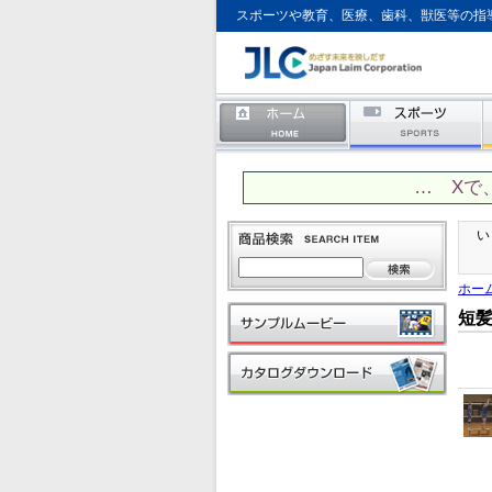
スポーツや教育、医療、歯科、獣医等の指
… Xで
い
ホー
短