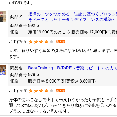
いDVDです。
指導のコツをつかめる！理論に基づくブロック
商品名
をベースとしたトータルディフェンスの構築～
商品番号
992-S
価格
定価19,000円
のところ 販売価格 17,000円
(消費税
おすすめ度
購入者
大変、解りやすく練習の参考になるDVDだと思います。
ます。
商品名
Beat Training B-ToRE～音楽（ビー
商品番号
978-S
価格
販売価格 8,000円
(消費税込:8,800円)
おすすめ度
購入者
身体の使いこなしで上手く伝えれなかったり子供も上手く
通して&#8252;少し伝わってきたり動きに変化を見られ
プラスにはなってると思います。