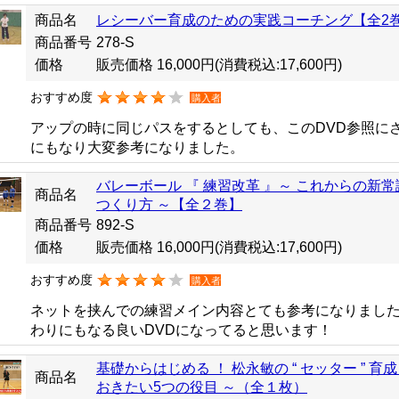
商品名
レシーバー育成のための実践コーチング【全2
商品番号
278-S
価格
販売価格 16,000円
(消費税込:17,600円)
おすすめ度
購入者
アップの時に同じパスをするとしても、このDVD参照に
にもなり大変参考になりました。
バレーボール 『 練習改革 』～ これからの新常
商品名
つくり方 ～【全２巻】
商品番号
892-S
価格
販売価格 16,000円
(消費税込:17,600円)
おすすめ度
購入者
ネットを挟んでの練習メイン内容とても参考になりまし
わりにもなる良いDVDになってると思います！
基礎からはじめる ！ 松永敏の “ セッター ” 
商品名
おきたい5つの役目 ～（全１枚）