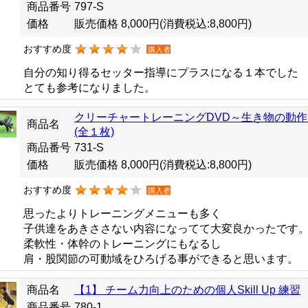
商品番号
797-S
価格
販売価格 8,000円
(消費税込:8,800円)
おすすめ度
購入者
自分の知り得るセッター指導にプラスになる１本でした
とても参考になりました。
クリーチャートレーニングDVD～生き物の動
商品名
(全１枚)
商品番号
731-S
価格
販売価格 8,000円
(消費税込:8,800円)
おすすめ度
購入者
思ったよりトレーニングメニューも多く
子供達をあきささない内容になってて大変良かったです
柔軟性・体幹のトレーニングにもなるし
肩・股関節の可動域をひろげる事ができると思います。
商品名
【1】 チーム力向上のための個人Skill Up 練習
商品番号
780-1