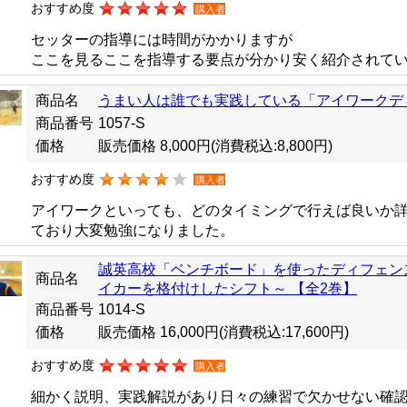
おすすめ度
購入者
セッターの指導には時間がかかりますが
ここを見るここを指導する要点が分かり安く紹介されて
商品名
うまい人は誰でも実践している「アイワークデ
商品番号
1057-S
価格
販売価格 8,000円
(消費税込:8,800円)
おすすめ度
購入者
アイワークといっても、どのタイミングで行えば良いか
ており大変勉強になりました。
誠英高校「ベンチボード」を使ったディフェン
商品名
イカーを格付けしたシフト～ 【全2巻】
商品番号
1014-S
価格
販売価格 16,000円
(消費税込:17,600円)
おすすめ度
購入者
細かく説明、実践解説があり日々の練習で欠かせない確