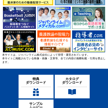
2024/5/29
2024/4/1
2024/3/20
ME314-S
TF04-S
ME316-S
リハビリテーショ
陸上競技
リハビリテーショ
ン／理学療法
【陸上競技の専門書シ
ン／理学療法
リーズ】短距離／Sprint
軸圧連動メソッド
機能解剖
Functional Recovery Approach
学 functional anatomy
本サイトは、ジャパンライム株式会社によって管理・運営されています。
本サイトに掲載されている映像・画像・文章等、全ての内容の無断転載・引用を禁止し
ます。
特典
カタログ
ダウンロード
ダウンロード
2024/2/20
2023/12/18
2023/11/24
1145-S
1146-S
1141-S
バスケットボール
陸上競技
バスケットボール
陸川章 Tokai Defense
SAGAMI SPRINT ハー
恩塚
サンプル
Coaching ＆ Drills
ドル
亨 Offence Game Model
ムービー