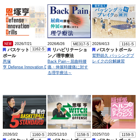
NEW
2026/7/21
2026/6/26
2026/4/13
ME317-S
1161-S
1162-S
バスケット
リハビリテーショ
バスケットボール
ボール
ン／理学療法
鷲野鋭久 パッシングブ
レイクの分解練習
恩塚
Back Pain～屈曲時腰
亨 Defense Innovation Drills
痛・伸展時腰痛に対す
る理学療法～
2026/3/2
2025/12/10
2025/7/10
1160-S
1158-S
1159-S