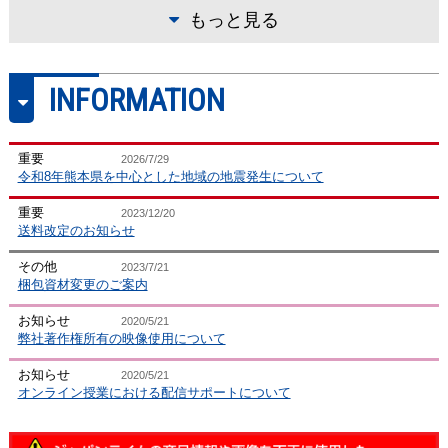
もっと見る
INFORMATION
2025/2/21
2024/12/10
2024/12/1
F56-S
TV33-S
1151-S
発達障害支援・特
バスケットボール
陸上競技
別支援教育・子ども
ドウェイン・ケイシ
「弾む」三段跳で記録
重要
2026/7/29
ー クリニック2024
を伸ばす！～遠くへ跳
育成
令和8年熊本県を中心とした地域の地震発生について
ぶための身体の使い方
放課後等デイサービス
～
職員向け障害理解基礎
重要
2023/12/20
講座
送料改定のお知らせ
その他
2023/7/21
梱包資材変更のご案内
お知らせ
2020/5/21
弊社著作権所有の映像使用について
お知らせ
2020/5/21
オンライン授業における配信サポートについて
2024/10/1
2024/9/26
2024/7/10
1149-S
1153-S
ME315-S
陸上競技
バスケットボール
リハビリテーショ
SAGAMI SPRINT～美
白鴎大・佐藤智信 2024
ン／理学療法