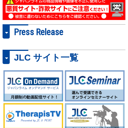
走への追求～
年度のチームづくり
変形性膝関節症の歩行
に対するインソール作
製の概念と方法
Press Release
JLC サイト一覧
2024/7/10
2024/7/10
2024/6/13
1152-S
1148-S
1150-S
バレーボール
陸上競技
バスケットボール
ゲームを想定したディ
“コンパクト”な踏切動作
網野友雄
フェンス分解練習
から 強い“インパク
BASKETBALL CONCEPT
ト”を引き出す