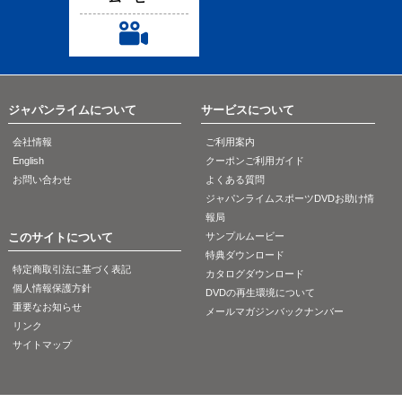
ジャパンライムについて
サービスについて
会社情報
ご利用案内
English
クーポンご利用ガイド
お問い合わせ
よくある質問
2023/11/1
2023/10/25
2023/9/26
1147-S
ME313-S
1138-S
ジャパンライムスポーツDVDお助け情
陸上競技
リハビリテーショ
バスケットボール
報局
円盤をより遠くへ飛ば
ン／理学療法
U-18 誰にでもできるこ
このサイトについて
サンプルムービー
すために
とをしっかりプレーし
投球肩／投球障害～ゼ
特典ダウンロード
よう
ロポジション保持機能
特定商取引法に基づく表記
カタログダウンロード
に着目して～
個人情報保護方針
DVDの再生環境について
重要なお知らせ
メールマガジンバックナンバー
リンク
サイトマップ