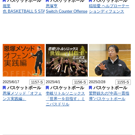
バスケットボール
バスケットボール
バスケットボール
堀里
恩塚亨
稲垣愛 ヘルプローテー
也 BASKETBALL 5 STANDARD
Switch Counter Offense
ションディフェンス
2025/6/17
2025/4/1
2025/2/28
1157-S
1156-S
1155-S
バスケットボール
バスケットボール
バスケットボール
恩塚メソッド「オフェ
壱岐リトルソニックス
鷲野鋭久の“中高一貫指
ンス実践編」
「世界一を目指す」ミ
導”バスケットボール
ニバスドリル