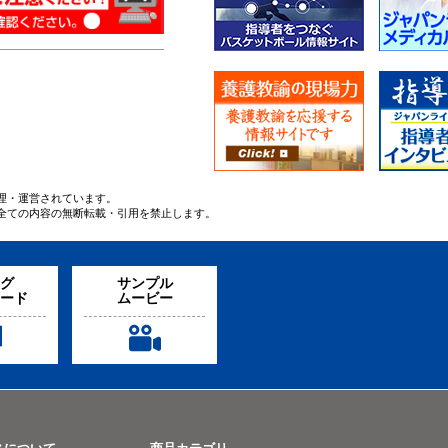
ai Defense
SAGAMI SPRINT ハードル
恩塚亨 Offence Game 
＆ Drills
理・運営されています。
全ての内容の無断転載・引用を禁止します。
2023/9/15
2023/7/10
1138-S
ME310-S
M
ットボール
リハビリテーション／理
リハビリテーショ
グ
サンプル
誰にでもできることをし
学療法
学療法
ード
ムービー
レーしよう
上肢の運動器疾患に対する評
肩関節周囲炎に対する
価と治療＜狭窄性腱鞘炎と胸
法
郭出口症候群＞