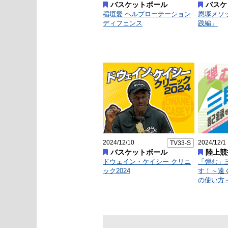
バスケットボール
バスケ
稲垣愛 ヘルプローテーション
恩塚メソ
ディフェンス
践編」
2024/12/10
2024/12/1
TV33-S
バスケットボール
陸上競
ドウェイン・ケイシー クリニ
「弾む」
ック2024
す！～遠
の使い方