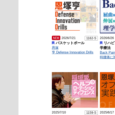
NEW
2026/7/21
2026/6/26
1162-S
バスケットボール
リハビ
恩塚
学療法
亨 Defense Innovation Drills
Back P
時腰痛に
2025/7/10
2025/6/17
1159-S