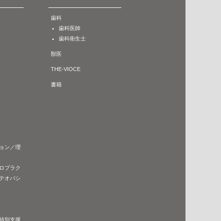
歯科
歯科医師
歯科衛生士
2023/4/3
E308-S
1139-S
獣医
ン／理
陸上競技
「低い姿勢」と「反射利用」
THE-VIOCE
で高さを出す！
ぜ？に
書籍
ョン／理
ロプラク
テオパシ
2022/11/14
1136-S
ME307-S
リハビリテーション／理
フェン
学療法
ACL再建術前後のリハビリテ
特別支援