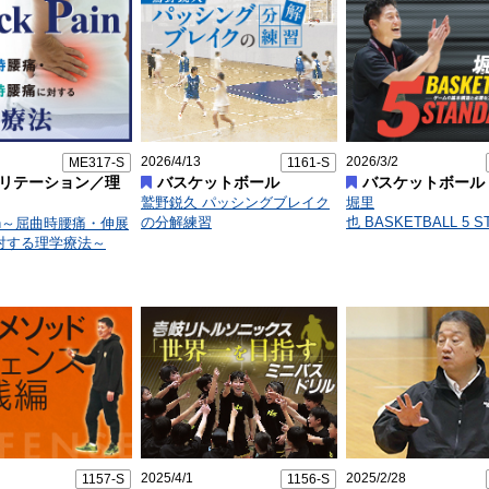
2026/4/13
2026/3/2
ME317-S
1161-S
リテーション／理
バスケットボール
バスケットボール
鷲野鋭久 パッシングブレイク
堀里
の分解練習
也 BASKETBALL 5 S
ain～屈曲時腰痛・伸展
対する理学療法～
2025/4/1
2025/2/28
1157-S
1156-S