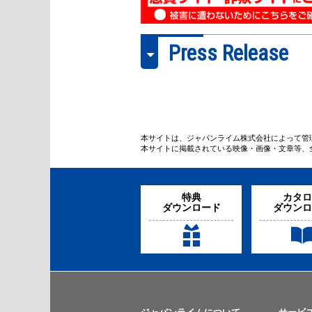
学療法
陸川章 Tok
Coaching 
機能解剖
学 functional anatomy
Press Release
本サイトは、ジャパンライム株式会社によって管
本サイトに掲載されている映像・画像・文章等、
2023/10/25
2023/9/26
ME313-S
リハビリテーション／理
バスケ
特典
カタロ
学療法
U-18 
ダウンロード
ダウンロ
っかりプ
投球肩／投球障害～ゼロポジ
ション保持機能に着目して～