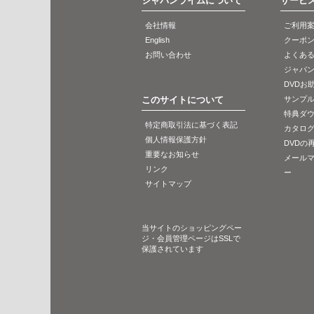
ジャパンライムについて
サービ
会社情報
ご利用
English
クーポ
お問い合わせ
よくあ
2023/7/10
2023/6/1
1142-S
ジャパ
陸上競技
陸上競
DVDお
始めよう！棒高跳
女子選手
このサイトについて
サンプ
Let’s pole vault
習会
特典ダ
特定商取引法に基づく表記
カタロ
個人情報保護方針
DVDの
重要なお知らせ
メール
リンク
ー
サイトマップ
当サイトのショッピングペー
ジ・会員管理ページはSSLで
保護されています
2023/3/1
2023/1/19
ME309-S
リハビリテーション／理
歯科医
学療法
SBC Sinu
機能解剖学に基づいた腰痛の