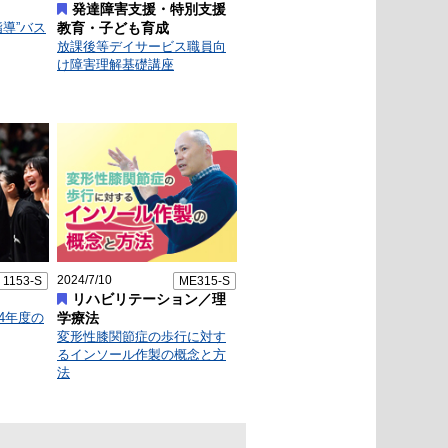
発達障害支援・特別支援
導”バス
教育・子ども育成
放課後等デイサービス職員向
け障害理解基礎講座
2024/7/10
1153-S
ME315-S
リハビリテーション／理
24年度の
学療法
変形性膝関節症の歩行に対す
るインソール作製の概念と方
法