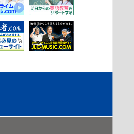
Model
円盤をより遠くへ飛ばすため
に
2023/7/10
E312-S
ME311-S
ン／理
リハビリテーション／理
学療法
理学療
腰部疾患 術前・術後の理学療
法