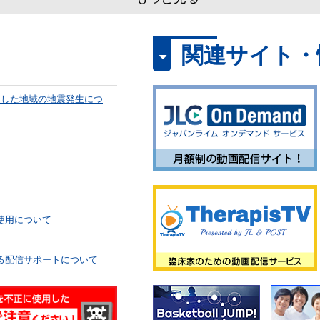
関連サイト・
2024/6/13
2024/5/29
1148-S
1150-S
M
とした地域の地震発生につ
技
バスケットボール
リハビリテーショ
ト”な踏切動作か
網野友雄
学療法
インパクト”を引き出
BASKETBALL CONCEPT
軸圧連動メソッド
Functional Recovery 
使用について
る配信サポートについて
2023/12/18
2023/11/24
1145-S
1146-S
ットボール
陸上競技
バスケットボール