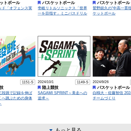
ットボール
バスケットボール
バスケットボール
ッド「オフェンス実
壱岐リトルソニックス「世界
鷲野鋭久の“中高一貫指
一を目指す」ミニバスドリル
ケットボール
2024/10/1
2024/9/26
1151-S
1149-S
技
陸上競技
バスケットボール
三段跳で記録を伸ば
SAGAMI SPRINT～美走への
白鴎大・佐藤智信 20
くへ跳ぶための身体
追求～
チームづくり
～
もっと見る