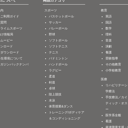
スについて
商品カテゴリ
案内
スポーツ
教育
ンご利用ガイド
バスケットボール
英語
る質問
サッカー
国語
2023/5/8
2023/5/8
TV32-S
1140-S
M
ンライムスポーツ
バレーボール
数学
技
陸上競技
リハビリテーショ
助け情報局
野球
理科
のための陸上競技講
混成競技を強くするチームづ
学療法
ルムービー
ソフトボール
音楽
くり
脳卒中患者の動作のな
ウンロード
ソフトテニス
演劇
迫る
グダウンロード
テニス
養護
再生環境について
バドミントン
受験指導
マガジンバックナンバ
ハンドボール
その他教育
ラグビー
小学校教育
柔道
医療
剣道
リハビリテーシ
卓球
学療法
陸上競技
手技療法／カイ
水泳
ティック・オス
体育授業&ダンス
ー
2022/12/1
2022/11/15
DE188-S
ME306-S
トレーニング/ボディケア
師
リハビリテーション／理
バレーボール
医学系全般
＆コンディショニング
s Approach Course
学療法
U-15「トータルディ
看護
ス」コーチング
慢性疼痛のリハビリテーショ
発達障害支援・