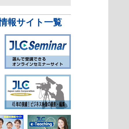
情報サイト一覧
2024/4/1
E314-S
TF04-S
ン／理
陸上競技
【陸上競技の専門書シリー
ズ】短距離／Sprint
Approach
2023/11/1
1141-S
1147-S
陸上競技