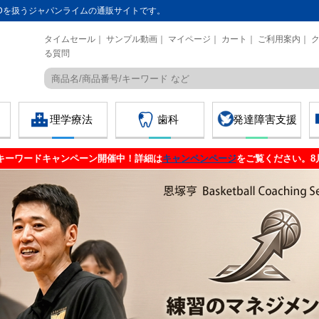
Dを扱うジャパンライムの通販サイトです。
タイムセール
｜
サンプル動画
｜
マイページ
｜
カート
｜
ご利用案内
｜
る質問
理学療法
歯科
発達障害支援
ルキーワードキャンペーン開催中！詳細は
キャンペンページ
をご覧ください。8