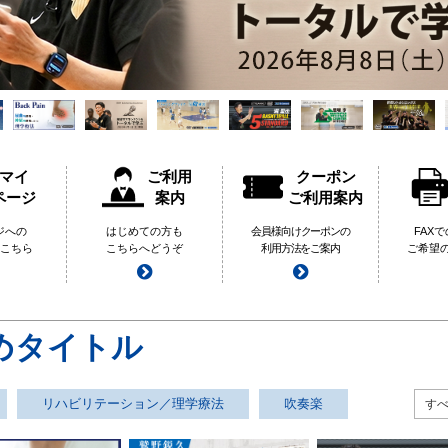
マイ
ご利用
クーポン
ページ
案内
ご利用案内
ジへの
はじめての方も
会員様向けクーポンの
FAX
こちら
こちらへどうぞ
利用方法をご案内
ご希望
めタイトル
リハビリテーション／理学療法
吹奏楽