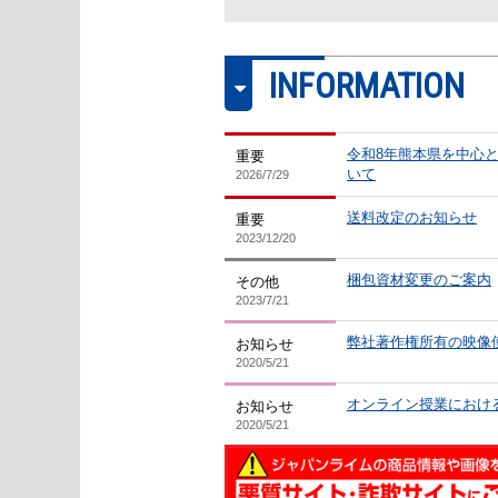
INFORMATION
2024/7/10
2024/7/10
1152-S
令和8年熊本県を中心
重要
バレーボール
陸上競
いて
2026/7/29
ゲームを想定したディフェン
“コンパク
ス分解練習
ら 強い“
送料改定のお知らせ
す
重要
2023/12/20
梱包資材変更のご案内
その他
2023/7/21
弊社著作権所有の映像
お知らせ
2020/5/21
オンライン授業におけ
お知らせ
2020/5/21
2024/3/20
2024/2/20
ME316-S
リハビリテーション／理
バスケ